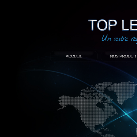
led
: Top led world
Produit décoratif led
Objet publicitaire led
éclairage blanc led
Enseigne publicitaire
Fabriquant et distributeur français de 
gamme à base de LED.
led, Topledworld, top led world, top led
économie énergie, edf, lumière, lumiere,