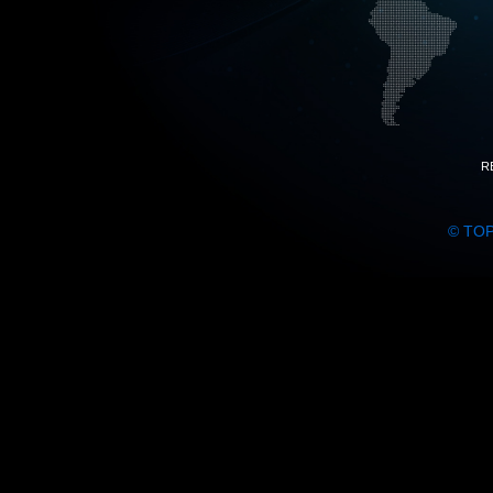
R
© TO