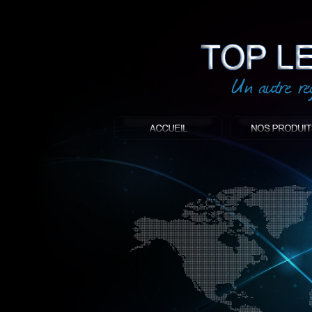
led
: Top led world
Produit décoratif led
Objet publicitaire led
éclairage blanc led
Enseigne publicitaire
Fabriquant et distributeur français de 
gamme à base de LED.
led, Topledworld, top led world, top led
économie énergie, edf, lumière, lumiere,