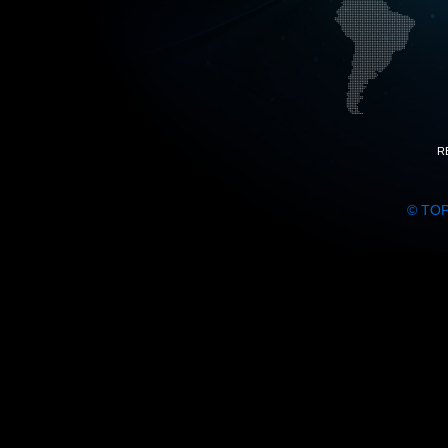
R
© TO