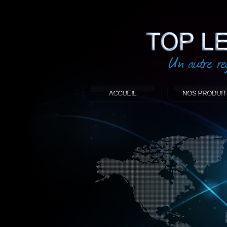
led
: Top led world
Produit décoratif led
Objet publicitaire led
éclairage blanc led
Enseigne publicitaire
Fabriquant et distributeur français de 
gamme à base de LED.
led, Topledworld, top led world, top led
économie énergie, edf, lumière, lumiere,