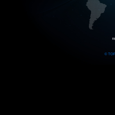
R
© TO