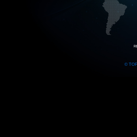
R
© TO