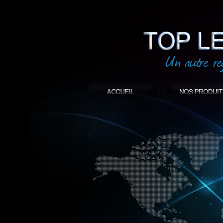
led
: Top led world
Produit décoratif led
Objet publicitaire led
éclairage blanc led
Enseigne publicitaire
Fabriquant et distributeur français de 
gamme à base de LED.
led, Topledworld, top led world, top led
économie énergie, edf, lumière, lumiere,