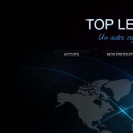
led
: Top led world
Produit décoratif led
Objet publicitaire led
éclairage blanc led
Enseigne publicitaire
Fabriquant et distributeur français de 
gamme à base de LED.
led, Topledworld, top led world, top led
économie énergie, edf, lumière, lumiere,