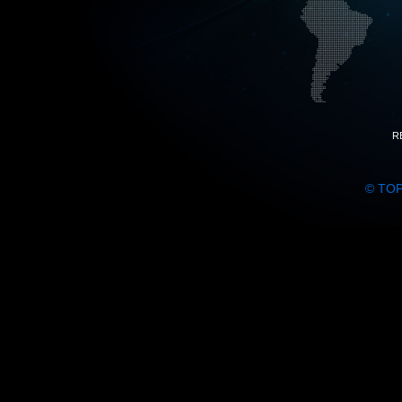
R
© TO