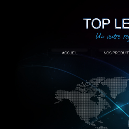
led
: Top led world
Produit décoratif led
Objet publicitaire led
éclairage blanc led
Enseigne publicitaire
Fabriquant et distributeur français de 
gamme à base de LED.
led, Topledworld, top led world, top led
économie énergie, edf, lumière, lumiere,