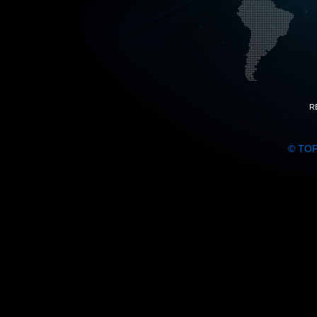
R
© TO