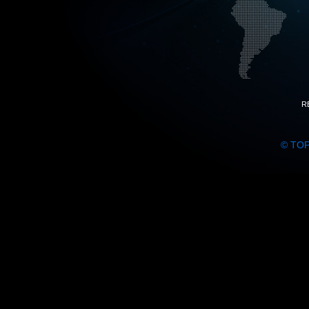
R
© TO