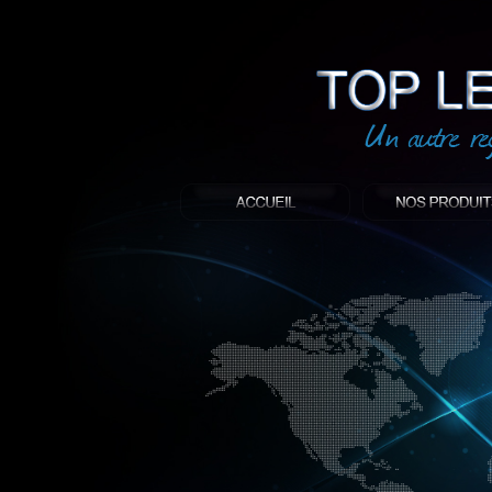
led
: Top led world
Produit décoratif led
Objet publicitaire led
éclairage blanc led
Enseigne publicitaire
Fabriquant et distributeur français de 
gamme à base de LED.
led, Topledworld, top led world, top led
économie énergie, edf, lumière, lumiere,