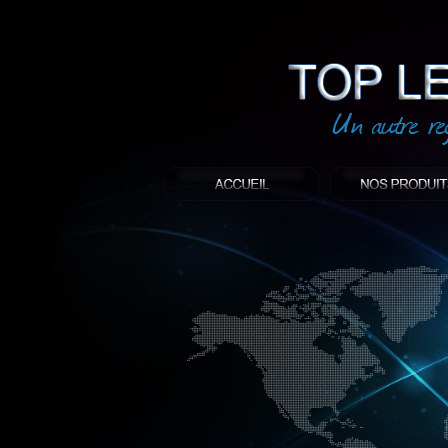
led
: Top led world
Produit décoratif led
Objet publicitaire led
éclairage blanc led
Enseigne publicitaire
Fabriquant et distributeur français de 
gamme à base de LED.
led, Topledworld, top led world, top led
économie énergie, edf, lumière, lumiere,