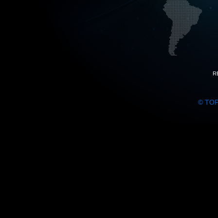
R
© TO