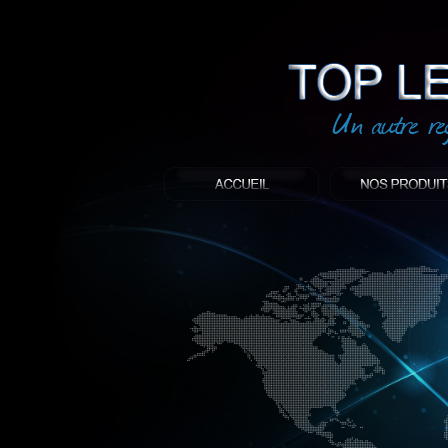
led
: Top led world
Produit décoratif led
Objet publicitaire led
éclairage blanc led
Enseigne publicitaire
Fabriquant et distributeur français de 
gamme à base de LED.
led, Topledworld, top led world, top led
économie énergie, edf, lumière, lumiere,