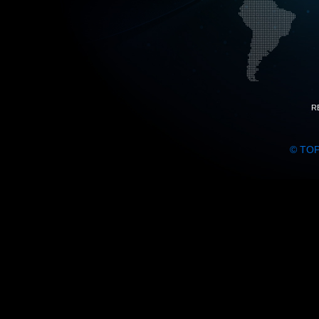
R
© TO