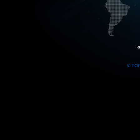
R
© TO