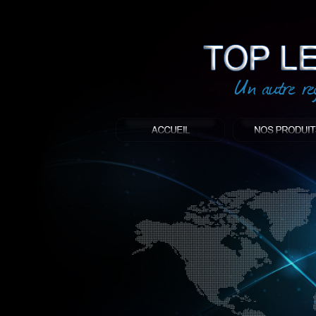
led
: Top led world
Produit décoratif led
Objet publicitaire led
éclairage blanc led
Enseigne publicitaire
Fabriquant et distributeur français de 
gamme à base de LED.
led, Topledworld, top led world, top led
économie énergie, edf, lumière, lumiere,