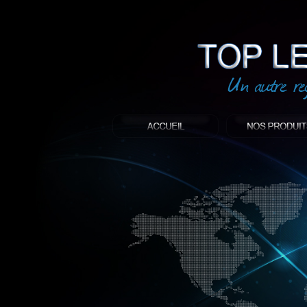
led
: Top led world
Produit décoratif led
Objet publicitaire led
éclairage blanc led
Enseigne publicitaire
Fabriquant et distributeur français de 
gamme à base de LED.
led, Topledworld, top led world, top led
économie énergie, edf, lumière, lumiere,