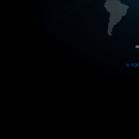
R
© TO