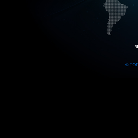
R
© TO