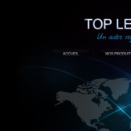
led
: Top led world
Produit décoratif led
Objet publicitaire led
éclairage blanc led
Enseigne publicitaire
Fabriquant et distributeur français de 
gamme à base de LED.
led, Topledworld, top led world, top led
économie énergie, edf, lumière, lumiere,