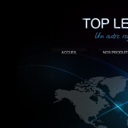
led
: Top led world
Produit décoratif led
Objet publicitaire led
éclairage blanc led
Enseigne publicitaire
Fabriquant et distributeur français de 
gamme à base de LED.
led, Topledworld, top led world, top led
économie énergie, edf, lumière, lumiere,