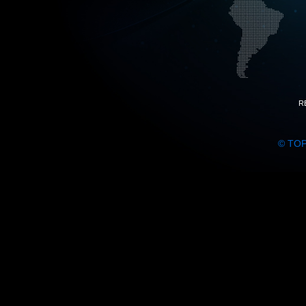
R
© TO