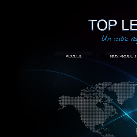
led
: Top led world
Produit décoratif led
Objet publicitaire led
éclairage blanc led
Enseigne publicitaire
Fabriquant et distributeur français de 
gamme à base de LED.
led, Topledworld, top led world, top led
économie énergie, edf, lumière, lumiere,