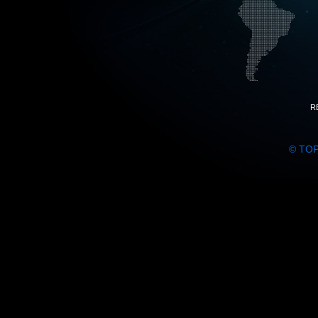
R
© TO