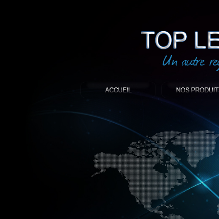
led
: Top led world
Produit décoratif led
Objet publicitaire led
éclairage blanc led
Enseigne publicitaire
Fabriquant et distributeur français de 
gamme à base de LED.
led, Topledworld, top led world, top led
économie énergie, edf, lumière, lumiere,