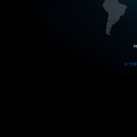
R
© TO