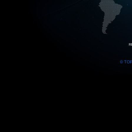
R
© TO