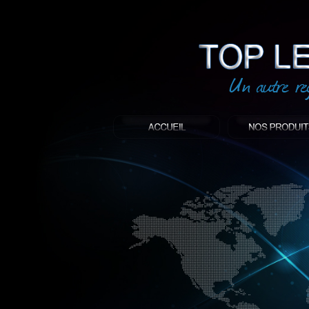
led
: Top led world
Produit décoratif led
Objet publicitaire led
éclairage blanc led
Enseigne publicitaire
Fabriquant et distributeur français de 
gamme à base de LED.
led, Topledworld, top led world, top led
économie énergie, edf, lumière, lumiere,