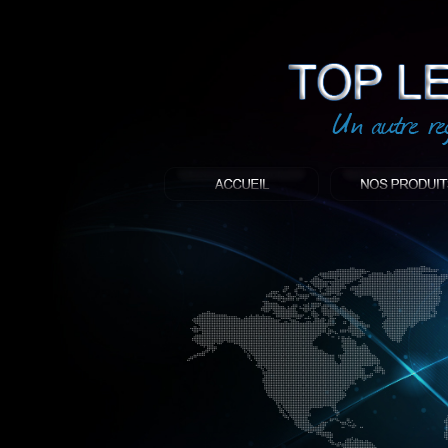
led
: Top led world
Produit décoratif led
Objet publicitaire led
éclairage blanc led
Enseigne publicitaire
Fabriquant et distributeur français de 
gamme à base de LED.
led, Topledworld, top led world, top led
économie énergie, edf, lumière, lumiere,