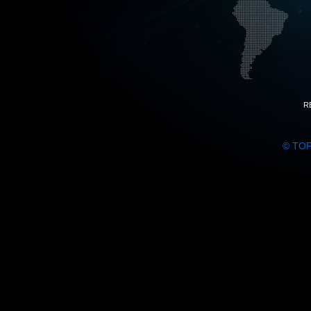
R
© TO