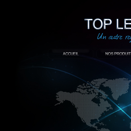
led
: Top led world
Produit décoratif led
Objet publicitaire led
éclairage blanc led
Enseigne publicitaire
Fabriquant et distributeur français de 
gamme à base de LED.
led, Topledworld, top led world, top led
économie énergie, edf, lumière, lumiere,