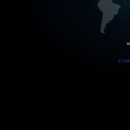
R
© TO