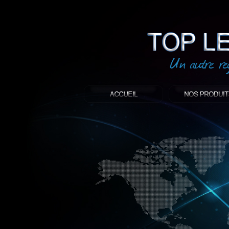
led
: Top led world
Produit décoratif led
Objet publicitaire led
éclairage blanc led
Enseigne publicitaire
Fabriquant et distributeur français de 
gamme à base de LED.
led, Topledworld, top led world, top led
économie énergie, edf, lumière, lumiere,