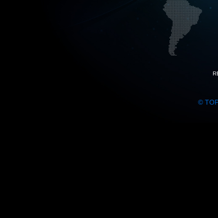
R
© TO