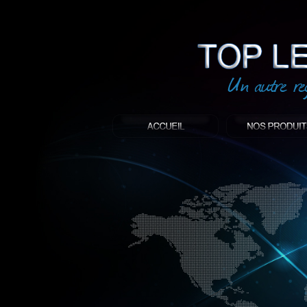
led
: Top led world
Produit décoratif led
Objet publicitaire led
éclairage blanc led
Enseigne publicitaire
Fabriquant et distributeur français de 
gamme à base de LED.
led, Topledworld, top led world, top led
économie énergie, edf, lumière, lumiere,