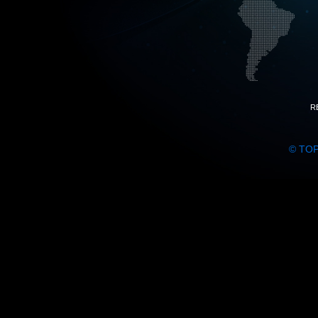
R
© TO