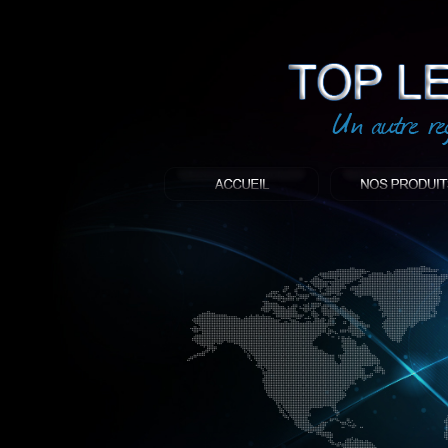
led
: Top led world
Produit décoratif led
Objet publicitaire led
éclairage blanc led
Enseigne publicitaire
Fabriquant et distributeur français de 
gamme à base de LED.
led, Topledworld, top led world, top led
économie énergie, edf, lumière, lumiere,