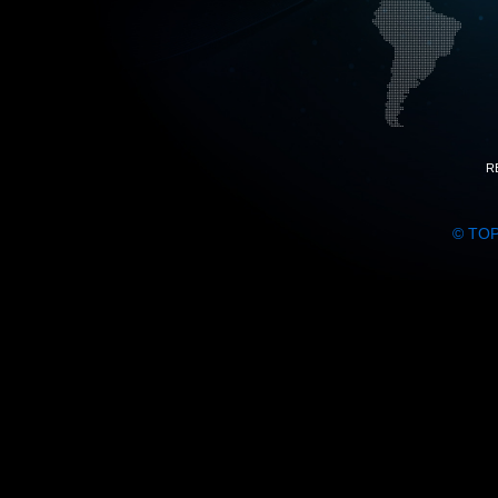
R
© TO