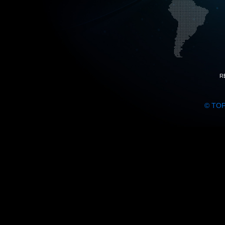
R
© TO