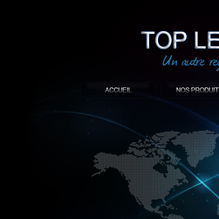
led
: Top led world
Produit décoratif led
Objet publicitaire led
éclairage blanc led
Enseigne publicitaire
Fabriquant et distributeur français de 
gamme à base de LED.
led, Topledworld, top led world, top led
économie énergie, edf, lumière, lumiere,