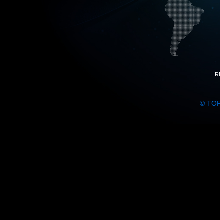
R
© TO