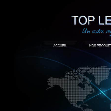
led
: Top led world
Produit décoratif led
Objet publicitaire led
éclairage blanc led
Enseigne publicitaire
Fabriquant et distributeur français de 
gamme à base de LED.
led, Topledworld, top led world, top led
économie énergie, edf, lumière, lumiere,