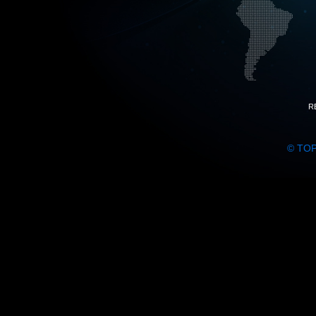
R
© TO