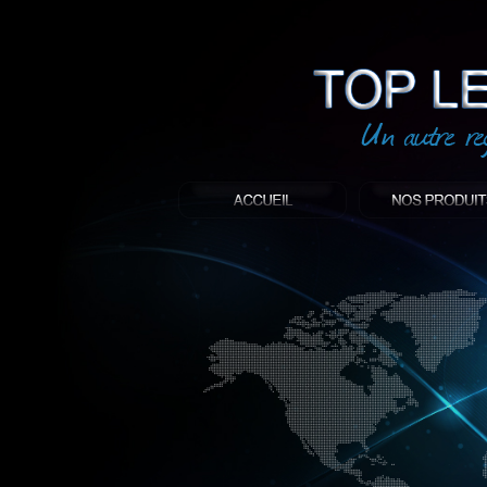
led
: Top led world
Produit décoratif led
Objet publicitaire led
éclairage blanc led
Enseigne publicitaire
Fabriquant et distributeur français de 
gamme à base de LED.
led, Topledworld, top led world, top led
économie énergie, edf, lumière, lumiere,