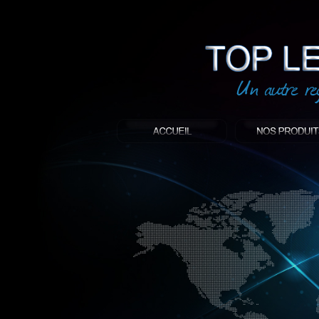
led
: Top led world
Produit décoratif led
Objet publicitaire led
éclairage blanc led
Enseigne publicitaire
Fabriquant et distributeur français de 
gamme à base de LED.
led, Topledworld, top led world, top led
économie énergie, edf, lumière, lumiere,