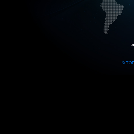
R
© TO