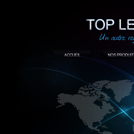
led
: Top led world
Produit décoratif led
Objet publicitaire led
éclairage blanc led
Enseigne publicitaire
Fabriquant et distributeur français de 
gamme à base de LED.
led, Topledworld, top led world, top led
économie énergie, edf, lumière, lumiere,