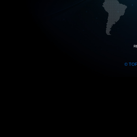
R
© TO