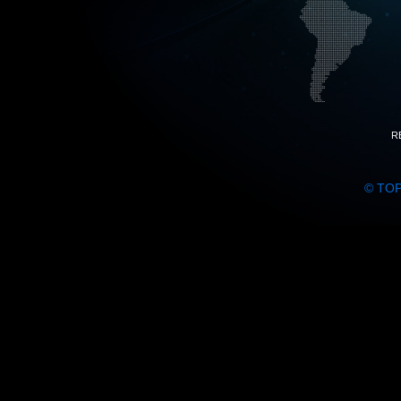
R
© TO