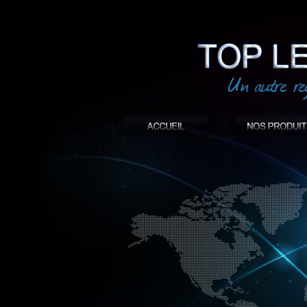
led
: Top led world
Produit décoratif led
Objet publicitaire led
éclairage blanc led
Enseigne publicitaire
Fabriquant et distributeur français de 
gamme à base de LED.
led, Topledworld, top led world, top led
économie énergie, edf, lumière, lumiere,