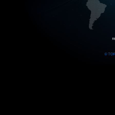
R
© TO