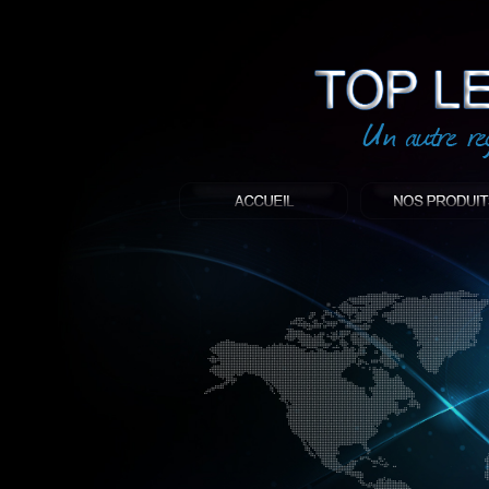
led
: Top led world
Produit décoratif led
Objet publicitaire led
éclairage blanc led
Enseigne publicitaire
Fabriquant et distributeur français de 
gamme à base de LED.
led, Topledworld, top led world, top led
économie énergie, edf, lumière, lumiere,