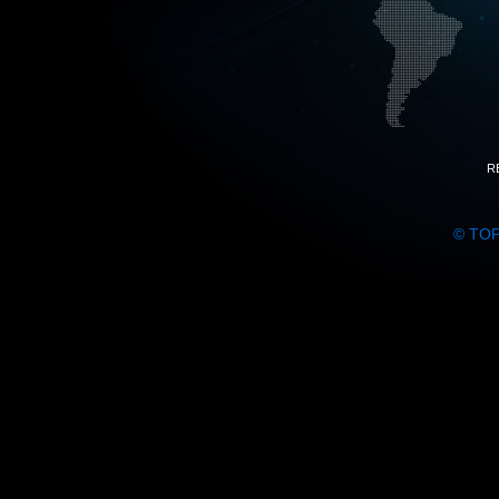
R
© TO