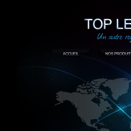
led
: Top led world
Produit décoratif led
Objet publicitaire led
éclairage blanc led
Enseigne publicitaire
Fabriquant et distributeur français de 
gamme à base de LED.
led, Topledworld, top led world, top led
économie énergie, edf, lumière, lumiere,