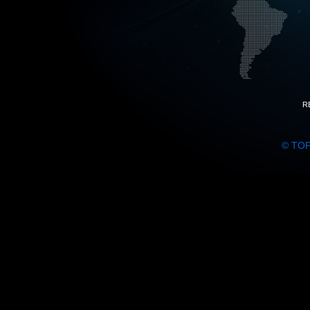
R
© TO