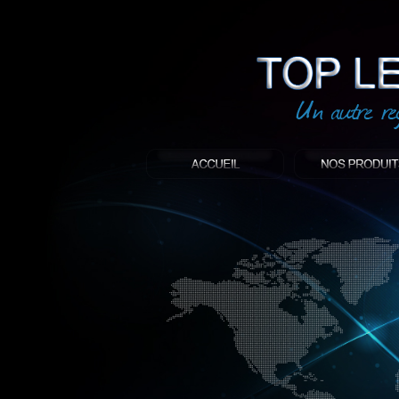
led
: Top led world
Produit décoratif led
Objet publicitaire led
éclairage blanc led
Enseigne publicitaire
Fabriquant et distributeur français de 
gamme à base de LED.
led, Topledworld, top led world, top led
économie énergie, edf, lumière, lumiere,