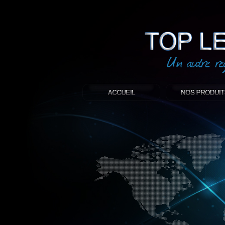
led
: Top led world
Produit décoratif led
Objet publicitaire led
éclairage blanc led
Enseigne publicitaire
Fabriquant et distributeur français de 
gamme à base de LED.
led, Topledworld, top led world, top led
économie énergie, edf, lumière, lumiere,