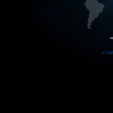
R
© TO