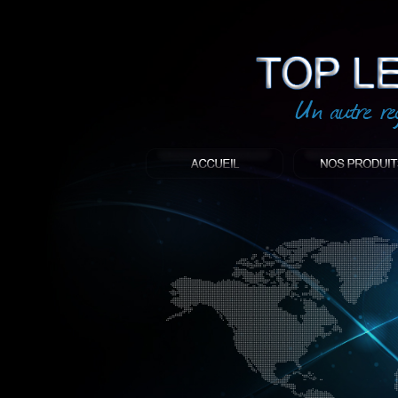
led
: Top led world
Produit décoratif led
Objet publicitaire led
éclairage blanc led
Enseigne publicitaire
Fabriquant et distributeur français de 
gamme à base de LED.
led, Topledworld, top led world, top led
économie énergie, edf, lumière, lumiere,