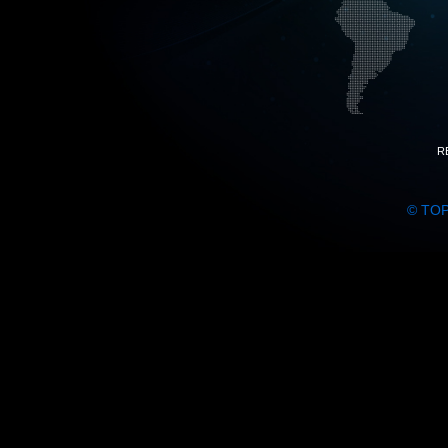
R
© TO