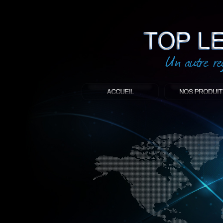
led
: Top led world
Produit décoratif led
Objet publicitaire led
éclairage blanc led
Enseigne publicitaire
Fabriquant et distributeur français de 
gamme à base de LED.
led, Topledworld, top led world, top led
économie énergie, edf, lumière, lumiere,