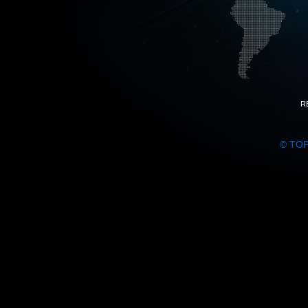
R
© TO