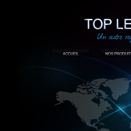
led
: Top led world
Produit décoratif led
Objet publicitaire led
éclairage blanc led
Enseigne publicitaire
Fabriquant et distributeur français de 
gamme à base de LED.
led, Topledworld, top led world, top led
économie énergie, edf, lumière, lumiere,