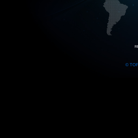
R
© TO