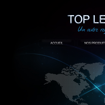
led
: Top led world
Produit décoratif led
Objet publicitaire led
éclairage blanc led
Enseigne publicitaire
Fabriquant et distributeur français de 
gamme à base de LED.
led, Topledworld, top led world, top led
économie énergie, edf, lumière, lumiere,