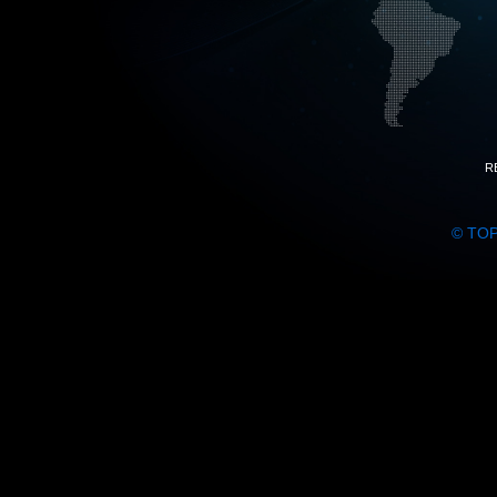
R
© TO