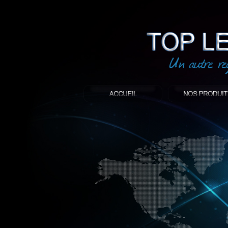
led
: Top led world
Produit décoratif led
Objet publicitaire led
éclairage blanc led
Enseigne publicitaire
Fabriquant et distributeur français de 
gamme à base de LED.
led, Topledworld, top led world, top led
économie énergie, edf, lumière, lumiere,