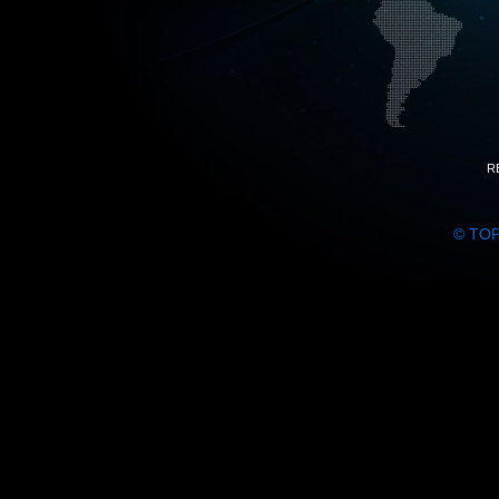
R
© TO