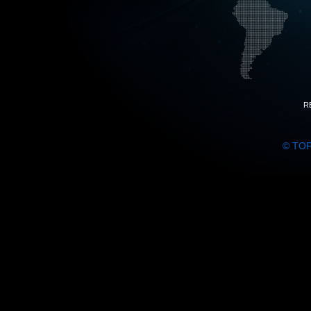
R
© TO