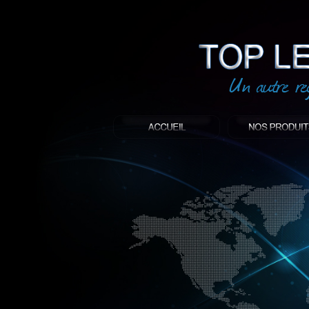
led
: Top led world
Produit décoratif led
Objet publicitaire led
éclairage blanc led
Enseigne publicitaire
Fabriquant et distributeur français de 
gamme à base de LED.
led, Topledworld, top led world, top led
économie énergie, edf, lumière, lumiere,