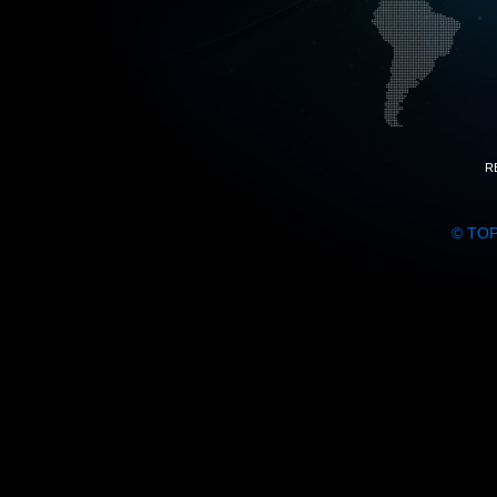
R
© TO