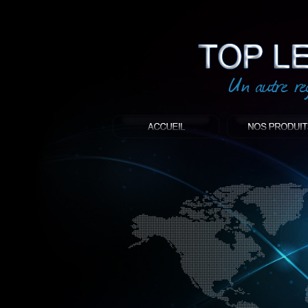
led
: Top led world
Produit décoratif led
Objet publicitaire led
éclairage blanc led
Enseigne publicitaire
Fabriquant et distributeur français de 
gamme à base de LED.
led, Topledworld, top led world, top led
économie énergie, edf, lumière, lumiere,