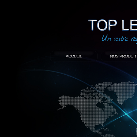
led
: Top led world
Produit décoratif led
Objet publicitaire led
éclairage blanc led
Enseigne publicitaire
Fabriquant et distributeur français de 
gamme à base de LED.
led, Topledworld, top led world, top led
économie énergie, edf, lumière, lumiere,