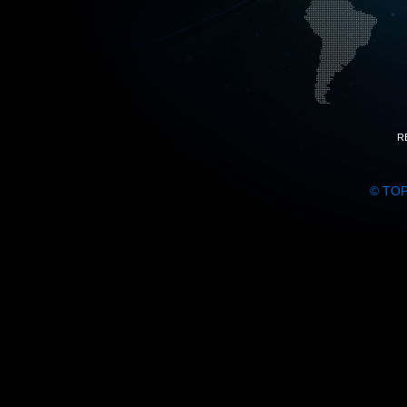
R
© TO