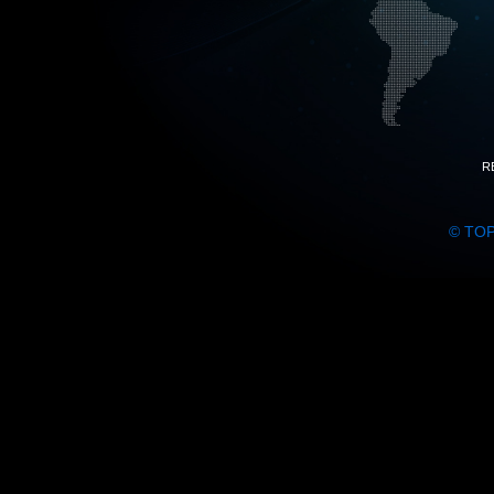
R
© TO