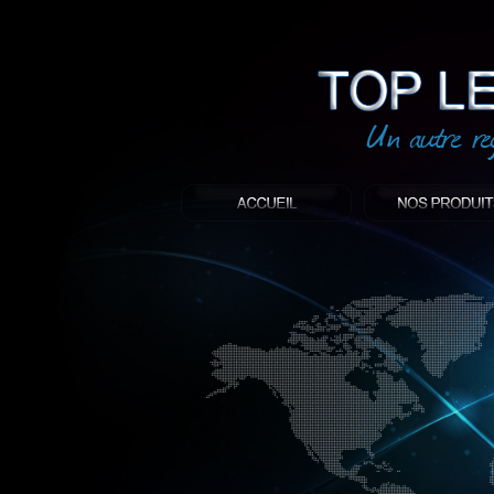
led
: Top led world
Produit décoratif led
Objet publicitaire led
éclairage blanc led
Enseigne publicitaire
Fabriquant et distributeur français de 
gamme à base de LED.
led, Topledworld, top led world, top led
économie énergie, edf, lumière, lumiere,