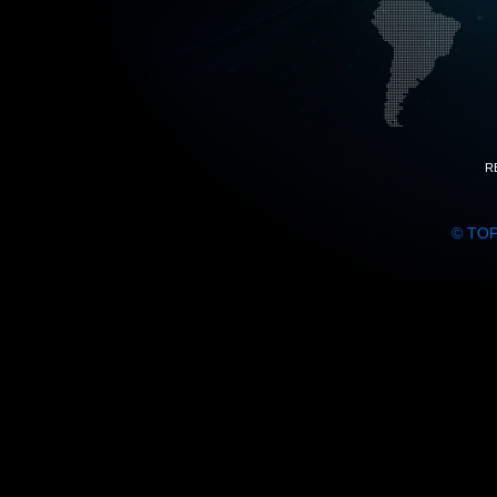
R
© TO