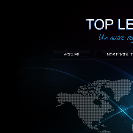
led
: Top led world
Produit décoratif led
Objet publicitaire led
éclairage blanc led
Enseigne publicitaire
Fabriquant et distributeur français de 
gamme à base de LED.
led, Topledworld, top led world, top led
économie énergie, edf, lumière, lumiere,