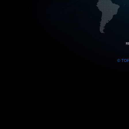
R
© TO