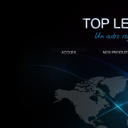
led
: Top led world
Produit décoratif led
Objet publicitaire led
éclairage blanc led
Enseigne publicitaire
Fabriquant et distributeur français de 
gamme à base de LED.
led, Topledworld, top led world, top led
économie énergie, edf, lumière, lumiere,