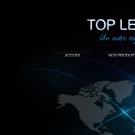
led
: Top led world
Produit décoratif led
Objet publicitaire led
éclairage blanc led
Enseigne publicitaire
Fabriquant et distributeur français de 
gamme à base de LED.
led, Topledworld, top led world, top led
économie énergie, edf, lumière, lumiere,