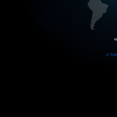
R
© TO