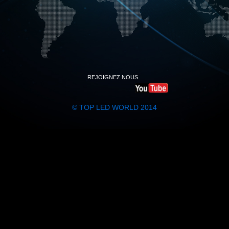
REJOIGNEZ NOUS
© TOP LED WORLD 2014