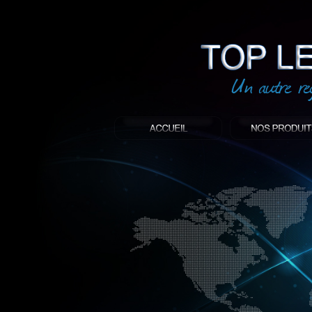
led
: Top led world
Produit décoratif led
Objet publicitaire led
éclairage blanc led
Enseigne publicitaire
Fabriquant et distributeur français de 
gamme à base de LED.
led, Topledworld, top led world, top led
économie énergie, edf, lumière, lumiere,