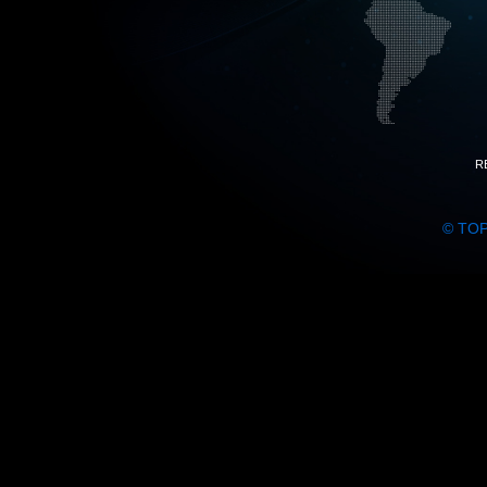
R
© TO