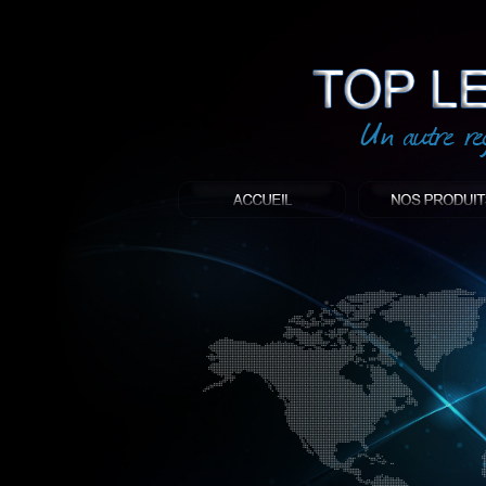
led
: Top led world
Produit décoratif led
Objet publicitaire led
éclairage blanc led
Enseigne publicitaire
Fabriquant et distributeur français de 
gamme à base de LED.
led, Topledworld, top led world, top led
économie énergie, edf, lumière, lumiere,