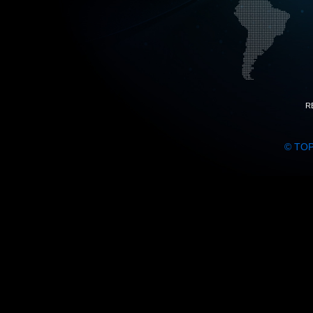
R
© TO