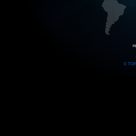
R
© TO