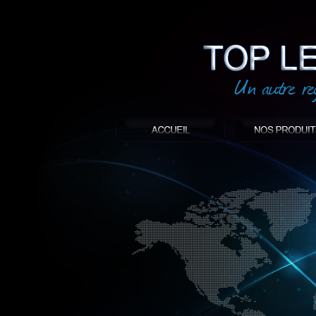
led
: Top led world
Produit décoratif led
Objet publicitaire led
éclairage blanc led
Enseigne publicitaire
Fabriquant et distributeur français de 
gamme à base de LED.
led, Topledworld, top led world, top led
économie énergie, edf, lumière, lumiere,