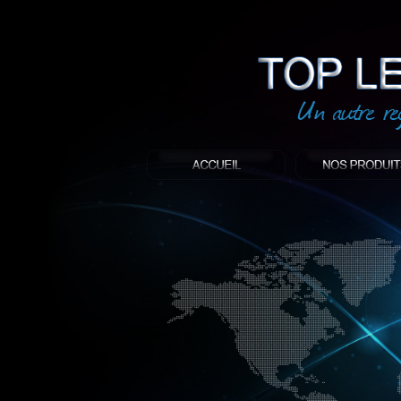
led
: Top led world
Produit décoratif led
Objet publicitaire led
éclairage blanc led
Enseigne publicitaire
Fabriquant et distributeur français de 
gamme à base de LED.
led, Topledworld, top led world, top led
économie énergie, edf, lumière, lumiere,