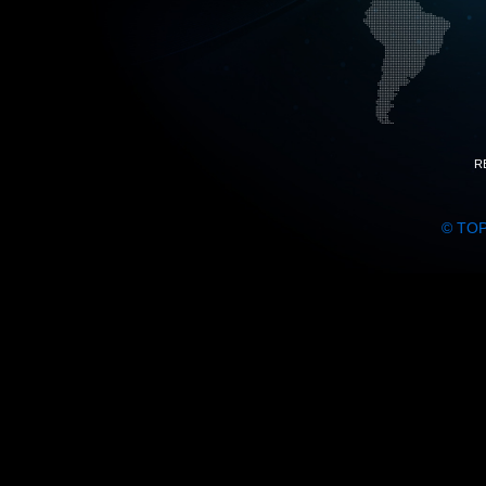
R
© TO