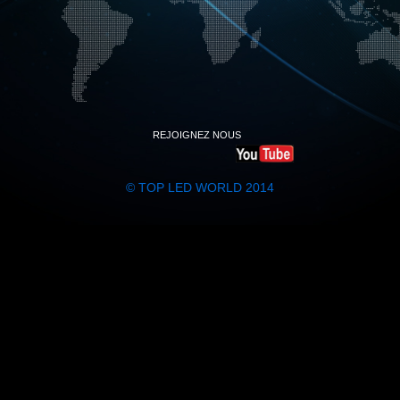
REJOIGNEZ NOUS
© TOP LED WORLD 2014