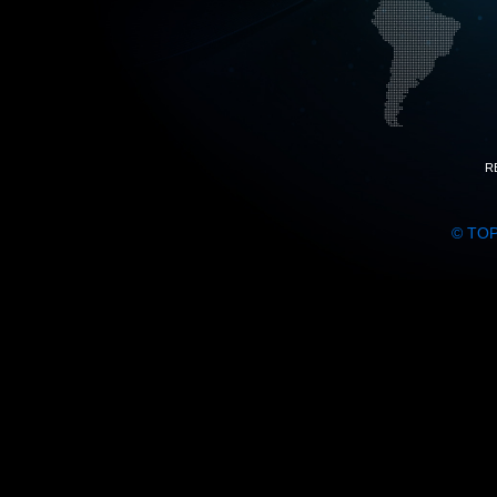
R
© TO