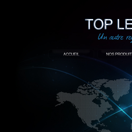
led
: Top led world
Produit décoratif led
Objet publicitaire led
éclairage blanc led
Enseigne publicitaire
Fabriquant et distributeur français de 
gamme à base de LED.
led, Topledworld, top led world, top led
économie énergie, edf, lumière, lumiere,